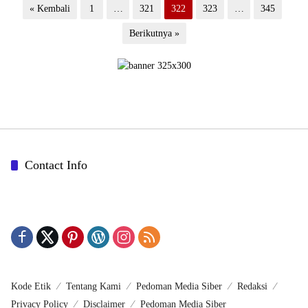
Paginasi
« Kembali
1
…
321
322
323
…
345
pos
Berikutnya »
Contact Info
Kode Etik
Tentang Kami
Pedoman Media Siber
Redaksi
Privacy Policy
Disclaimer
Pedoman Media Siber