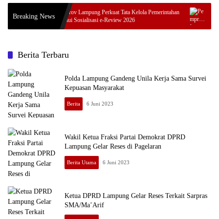
wasta
Pemprov Lampung Perkuat Tata Kelola Pemerintahan
Pempro
Breaking News
g
melalui Sosialisasi e-Review 2026
Progra
Berita Terbaru
Polda Lampung Gandeng Unila Kerja Sama Survei
Kepuasan Masyarakat
Berita
6 Juni 2023
Wakil Ketua Fraksi Partai Demokrat DPRD
Lampung Gelar Reses di Pagelaran
Berita Utama
6 Juni 2023
Ketua DPRD Lampung Gelar Reses Terkait Sarpras
SMA/Ma’Arif