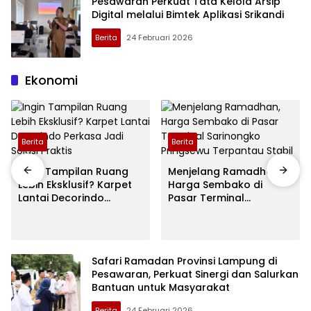
Pesawaran Perkuat Tata Kelola Arsip
Digital melalui Bimtek Aplikasi Srikandi
Berita
24 Februari 2026
Ekonomi
Berita
Berita
Ingin Tampilan Ruang
Menjelang Ramadhan,
Lebih Eksklusif? Karpet
Harga Sembako di
Lantai Decorindo
Pasar Terminal
Perkasa Jadi Solusi
Sarinongko Pringsewu
Praktis
Terpantau Stabil
Safari Ramadan Provinsi Lampung di
Pesawaran, Perkuat Sinergi dan Salurkan
Bantuan untuk Masyarakat
Berita
24 Februari 2026