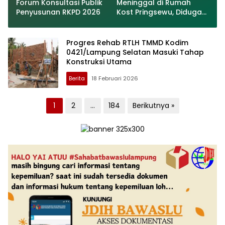
Forum Konsultasi Publik
Meninggal di Rumah
Penyusunan RKPD 2026
Kost Pringsewu, Diduga
Karena Sakit
Progres Rehab RTLH TMMD Kodim
0421/Lampung Selatan Masuki Tahap
Konstruksi Utama
Berita
18 Februari 2026
Paginasi
1
2
…
184
Berikutnya »
pos