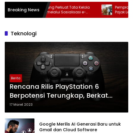
Pemprov Lampung Perkuat Tata Kelola
Pemprov Lampu
Breaking News
Pemerintahan melalui Sosialisasi e-
Pajak Lewat Pro
Review 2026
Penghapusan D
Teknologi
Berita
Rencana Rilis PlayStation 6
Berpotensi Terungkap, Berkat
Microsoft
17 Maret 2023
Google Merilis AI Generasi Baru untuk
Gmail dan Cloud Software