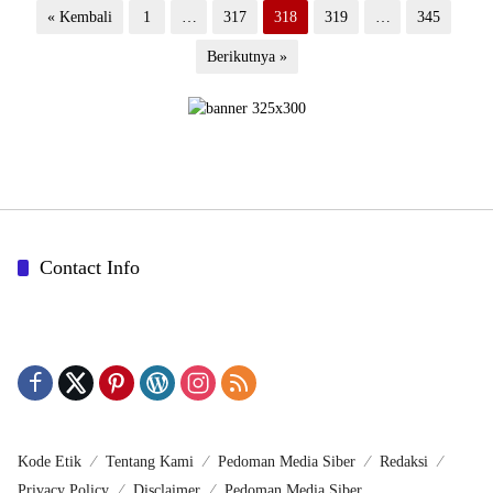
Paginasi
« Kembali
1
…
317
318
319
…
345
pos
Berikutnya »
Contact Info
Kode Etik
Tentang Kami
Pedoman Media Siber
Redaksi
Privacy Policy
Disclaimer
Pedoman Media Siber