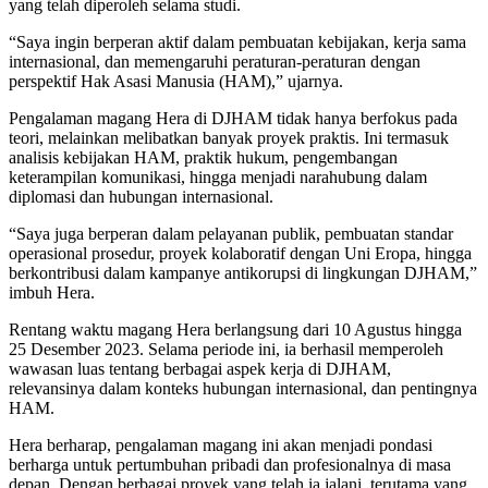
yang telah diperoleh selama studi.
“Saya ingin berperan aktif dalam pembuatan kebijakan, kerja sama
internasional, dan memengaruhi peraturan-peraturan dengan
perspektif Hak Asasi Manusia (HAM),” ujarnya.
Pengalaman magang Hera di DJHAM tidak hanya berfokus pada
teori, melainkan melibatkan banyak proyek praktis. Ini termasuk
analisis kebijakan HAM, praktik hukum, pengembangan
keterampilan komunikasi, hingga menjadi narahubung dalam
diplomasi dan hubungan internasional.
“Saya juga berperan dalam pelayanan publik, pembuatan standar
operasional prosedur, proyek kolaboratif dengan Uni Eropa, hingga
berkontribusi dalam kampanye antikorupsi di lingkungan DJHAM,”
imbuh Hera.
Rentang waktu magang Hera berlangsung dari 10 Agustus hingga
25 Desember 2023. Selama periode ini, ia berhasil memperoleh
wawasan luas tentang berbagai aspek kerja di DJHAM,
relevansinya dalam konteks hubungan internasional, dan pentingnya
HAM.
Hera berharap, pengalaman magang ini akan menjadi pondasi
berharga untuk pertumbuhan pribadi dan profesionalnya di masa
depan. Dengan berbagai proyek yang telah ia jalani, terutama yang