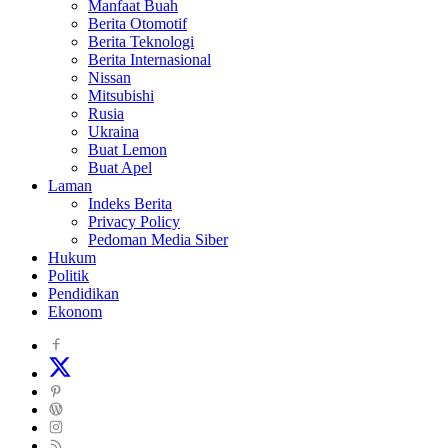
Manfaat Buah
Berita Otomotif
Berita Teknologi
Berita Internasional
Nissan
Mitsubishi
Rusia
Ukraina
Buat Lemon
Buat Apel
Laman
Indeks Berita
Privacy Policy
Pedoman Media Siber
Hukum
Politik
Pendidikan
Ekonom