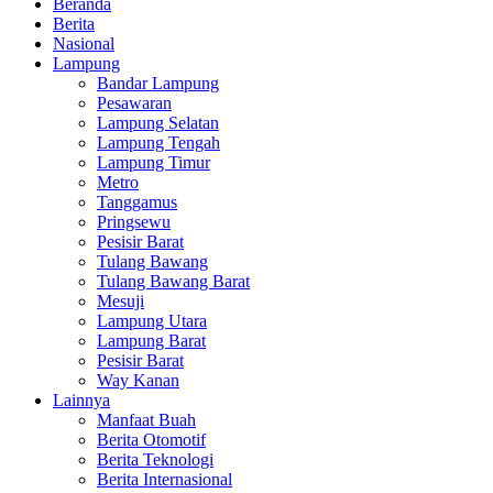
Beranda
Berita
Nasional
Lampung
Bandar Lampung
Pesawaran
Lampung Selatan
Lampung Tengah
Lampung Timur
Metro
Tanggamus
Pringsewu
Pesisir Barat
Tulang Bawang
Tulang Bawang Barat
Mesuji
Lampung Utara
Lampung Barat
Pesisir Barat
Way Kanan
Lainnya
Manfaat Buah
Berita Otomotif
Berita Teknologi
Berita Internasional