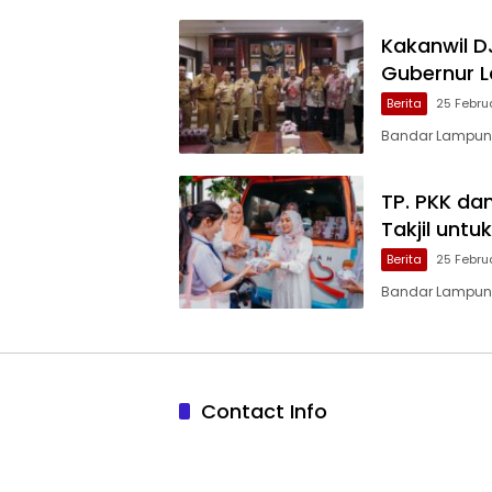
Kakanwil D
Gubernur 
Berita
25 Febru
Bandar Lampung,
TP. PKK da
Takjil unt
Berita
25 Febru
Bandar Lampung
Contact Info