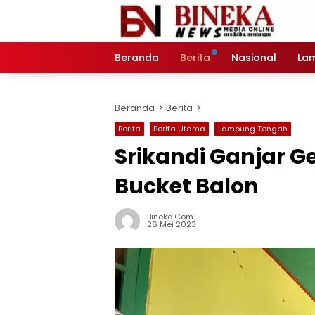
Langsung
ke
konten
Beranda
Berita
Nasional
La
Beranda
Berita
Berita
Berita Utama
Lampung Tengah
Srikandi Ganjar G
Bucket Balon
Bineka.com
26 Mei 2023