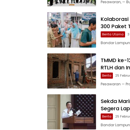
Pesawaran, — Bu
Kolaborasi
300 Paket 
Berita Utama
3
Bandar Lampung
TMMD ke-1
RTLH dan I
Berita
25 Febru
Pesawaran — P
Sekda Mar
Segera Lap
Berita
25 Febru
Bandar Lampung 