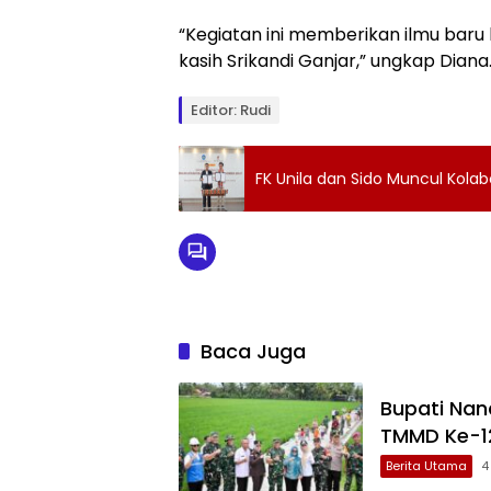
“Kegiatan ini memberikan ilmu baru 
kasih Srikandi Ganjar,” ungkap Diana.
Editor: Rudi
FK Unila dan Sido Muncul Kolab
Baca Juga
Bupati Nan
TMMD Ke-1
Berita Utama
4