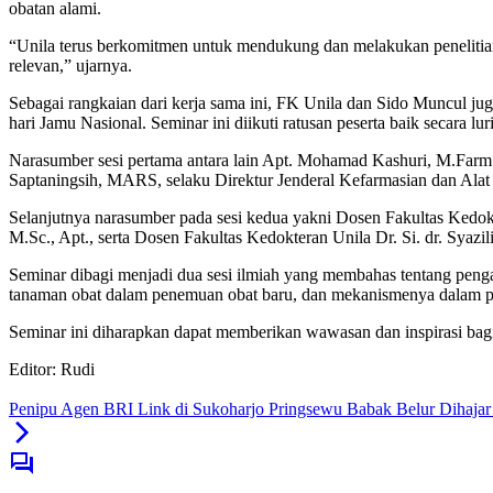
obatan alami.
“Unila terus berkomitmen untuk mendukung dan melakukan penelitian
relevan,” ujarnya.
Sebagai rangkaian dari kerja sama ini, FK Unila dan Sido Muncul j
hari Jamu Nasional. Seminar ini diikuti ratusan peserta baik secara l
Narasumber sesi pertama antara lain Apt. Mohamad Kashuri, M.Far
Saptaningsih, MARS, selaku Direktur Jenderal Kefarmasian dan Alat
Selanjutnya narasumber pada sesi kedua yakni Dosen Fakultas Kedok
M.Sc., Apt., serta Dosen Fakultas Kedokteran Unila Dr. Si. dr. Syaz
Seminar dibagi menjadi dua sesi ilmiah yang membahas tentang pengaw
tanaman obat dalam penemuan obat baru, dan mekanismenya dalam p
Seminar ini diharapkan dapat memberikan wawasan dan inspirasi bagi
Editor: Rudi
Penipu Agen BRI Link di Sukoharjo Pringsewu Babak Belur Dihaja