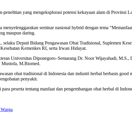
-penelitian yang mengeksplorasi potensi kekayaan alam di Provinsi L
uga menyelenggarakan seminar nasional hybrid dengan tema “Memanfaa
uring maupun daring.
m., selaku Deputi Bidang Pengawasan Obat Tradisional, Suplemen Ke
 Kesehatan Kemenkes RI, serta Irwan Hidayat.
teran Universitas Diponegoro–Semarang Dr. Noor Wijayahadi, M.S., D
ili Mustofa, M.Biomed.
asan obat tradisional di Indonesia dan industri herbal berbasis good 
engobatan penyakit.
 para peserta tentang manfaat dan pengembangan obat herbal di Indone
r Warga