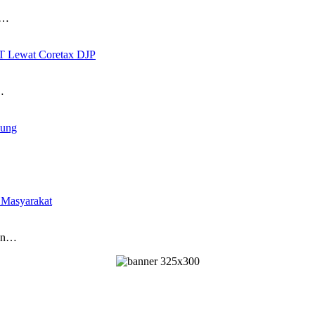
)…
T Lewat Coretax DJP
…
pung
 Masyarakat
aan…