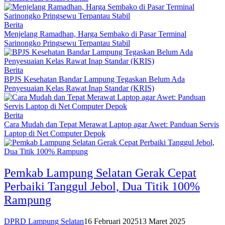
Berita
Menjelang Ramadhan, Harga Sembako di Pasar Terminal
Sarinongko Pringsewu Terpantau Stabil
Berita
BPJS Kesehatan Bandar Lampung Tegaskan Belum Ada
Penyesuaian Kelas Rawat Inap Standar (KRIS)
Berita
Cara Mudah dan Tepat Merawat Laptop agar Awet: Panduan Servis
Laptop di Net Computer Depok
Pemkab Lampung Selatan Gerak Cepat
Perbaiki Tanggul Jebol, Dua Titik 100%
Rampung
DPRD Lampung Selatan
16 Februari 2025
13 Maret 2025