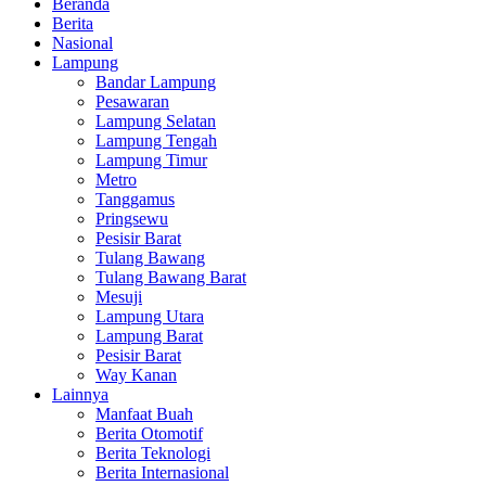
Beranda
Berita
Nasional
Lampung
Bandar Lampung
Pesawaran
Lampung Selatan
Lampung Tengah
Lampung Timur
Metro
Tanggamus
Pringsewu
Pesisir Barat
Tulang Bawang
Tulang Bawang Barat
Mesuji
Lampung Utara
Lampung Barat
Pesisir Barat
Way Kanan
Lainnya
Manfaat Buah
Berita Otomotif
Berita Teknologi
Berita Internasional