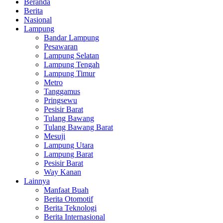
Beranda
Berita
Nasional
Lampung
Bandar Lampung
Pesawaran
Lampung Selatan
Lampung Tengah
Lampung Timur
Metro
Tanggamus
Pringsewu
Pesisir Barat
Tulang Bawang
Tulang Bawang Barat
Mesuji
Lampung Utara
Lampung Barat
Pesisir Barat
Way Kanan
Lainnya
Manfaat Buah
Berita Otomotif
Berita Teknologi
Berita Internasional