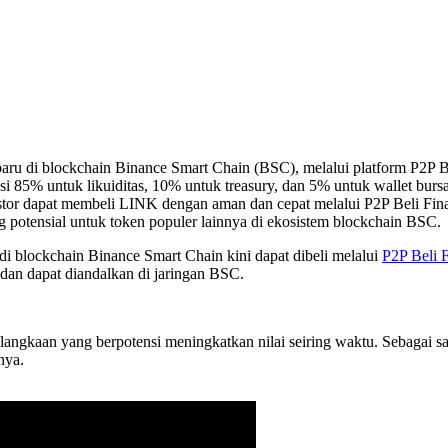
 di blockchain Binance Smart Chain (BSC), melalui platform P2P Bel
okasi 85% untuk likuiditas, 10% untuk treasury, dan 5% untuk wallet bu
nvestor dapat membeli LINK dengan aman dan cepat melalui P2P Beli F
ng potensial untuk token populer lainnya di ekosistem blockchain BSC.
lockchain Binance Smart Chain kini dapat dibeli melalui
P2P Beli 
 dan dapat diandalkan di jaringan BSC.
langkaan yang berpotensi meningkatkan nilai seiring waktu. Sebagai s
nya.