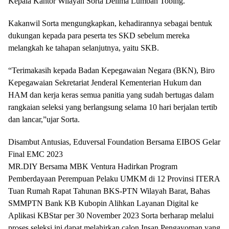
Kepala Kantor Wilayah Sorta Delima Lumban Tobing.
Kakanwil Sorta mengungkapkan, kehadirannya sebagai bentuk
dukungan kepada para peserta tes SKD sebelum mereka
melangkah ke tahapan selanjutnya, yaitu SKB.
“Terimakasih kepada Badan Kepegawaian Negara (BKN), Biro
Kepegawaian Sekretariat Jenderal Kementerian Hukum dan
HAM dan kerja keras semua panitia yang sudah bertugas dalam
rangkaian seleksi yang berlangsung selama 10 hari berjalan tertib
dan lancar,”ujar Sorta.
Disambut Antusias, Eduversal Foundation Bersama EIBOS Gelar
Final EMC 2023
MR.DIY Bersama MBK Ventura Hadirkan Program
Pemberdayaan Perempuan Pelaku UMKM di 12 Provinsi ITERA
Tuan Rumah Rapat Tahunan BKS-PTN Wilayah Barat, Bahas
SMMPTN Bank KB Kubopin Alihkan Layanan Digital ke
Aplikasi KBStar per 30 November 2023 Sorta berharap melalui
proses seleksi ini dapat melahirkan calon Insan Pengayoman yang