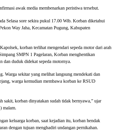
onfirmasi awak media membenarkan peristiwa tersebut.
ada Selasa sore sekira pukul 17.00 Wib. Korban diketahui
a Pekon Way Jaha, Kecamatan Pugung, Kabupaten
 Kapolsek, korban terlihat mengendari sepeda motor dari arah
i Simpang SMPN 1 Pagelaran, Korban menghentikan
urun dan duduk didekat sepeda motornya.
ng. Warga sekitar yang melihat langsung mendekati dan
s kejang, warga kemudian membawa korban ke RSUD
h sakit, korban dinyatakan sudah tidak bernyawa,” ujar
3) malam.
an keluarga korban, saat kejadian itu, korban hendak
ran dengan tujuan menghadiri undangan pernikahan.