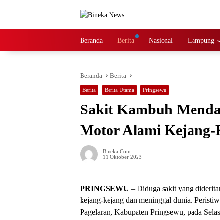
Langsung
ke
konten
Beranda
Berita
Nasional
Lampung
Beranda
Berita
Berita
Berita Utama
Pringsewu
Sakit Kambuh Menda
Motor Alami Kejang-
Bineka.com
11 Oktober 2023
PRINGSEWU
– Diduga sakit yang diderit
kejang-kejang dan meninggal dunia. Peristiw
Pagelaran, Kabupaten Pringsewu, pada Selas