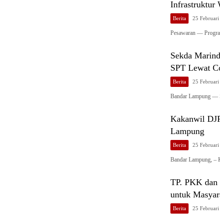
Infrastruktur
Berita
25 Februari
Pesawaran — Prog
Sekda Marin
SPT Lewat C
Berita
25 Februari
Bandar Lampung — S
Kakanwil DJP
Lampung
Berita
25 Februari
Bandar Lampung, – K
TP. PKK dan 
untuk Masyar
Berita
25 Februari