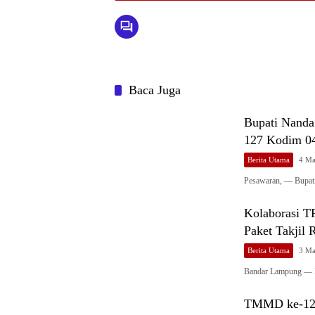
Baca Juga
Bupati Nand
127 Kodim 0
Berita Utama
4 Ma
Pesawaran, — Bupati
Kolaborasi 
Paket Takjil
Berita Utama
3 Ma
Bandar Lampung — M
TMMD ke-127