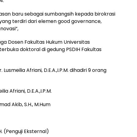
4.
asan baru sebagai sumbangsih kepada birokrasi
yang terdiri dari elemen good governance,
novasi”,
uga Dosen Fakultas Hukum Universitas
rbuka doktoral di gedung PSDIH Fakultas
. Lusmeilia Afriani, D.E.A.,I.P.M. dihadiri 9 orang
lia Afriani, D.E.A.,I.P.M.
mmad Akib, S.H., M.Hum
H. (Penguji Eksternal)