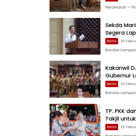
Pesawaran — P
Sekda Mar
Segera Lap
Berita
25 Febru
Bandar Lampung 
Kakanwil D
Gubernur 
Berita
25 Febru
Bandar Lampung,
TP. PKK da
Takjil unt
Berita
25 Febru
Bandar Lampung