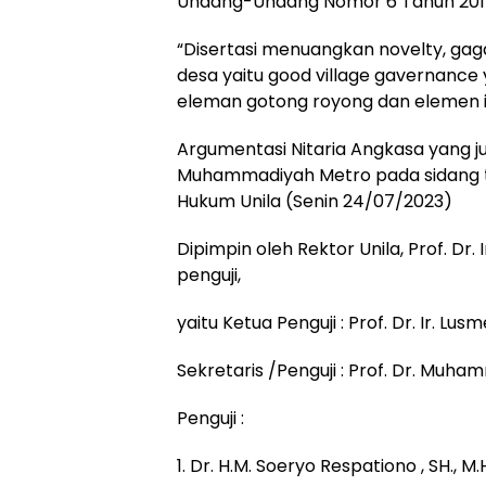
Undang-Undang Nomor 6 Tahun 201
“Disertasi menuangkan novelty, gag
desa yaitu good village gavernance 
eleman gotong royong dan elemen i
Argumentasi Nitaria Angkasa yang j
Muhammadiyah Metro pada sidang te
Hukum Unila (Senin 24/07/2023)
Dipimpin oleh Rektor Unila, Prof. Dr. Ir
penguji,
yaitu Ketua Penguji : Prof. Dr. Ir. Lusmei
Sekretaris /Penguji : Prof. Dr. Muha
Penguji :
1. Dr. H.M. Soeryo Respationo , SH., M.