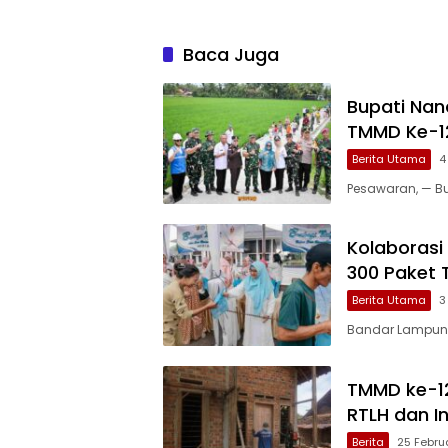
Baca Juga
Bupati Nan
TMMD Ke-1
Berita Utama
4
Pesawaran, — Bu
Kolaborasi
300 Paket 
Berita Utama
3
Bandar Lampung
TMMD ke-1
RTLH dan I
Berita
25 Febru