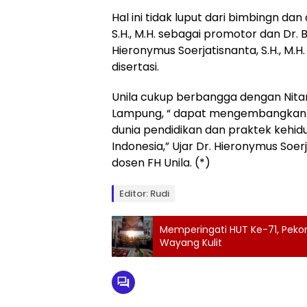
Hal ini tidak luput dari bimbingn dan 
S.H., M.H. sebagai promotor dan Dr. B
Hieronymus Soerjatisnanta, S.H., M
disertasi.
Unila cukup berbangga dengan Nitar
Lampung, “ dapat mengembangkan
dunia pendidikan dan praktek kehid
Indonesia,” Ujar Dr. Hieronymus Soerj
dosen FH Unila. (*)
Editor: Rudi
Memperingati HUT Ke-71, Pek
Wayang Kulit