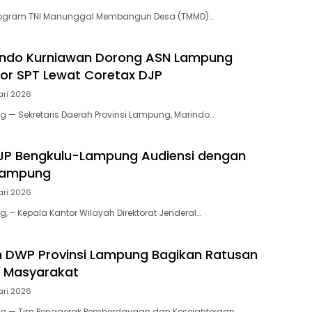
rogram TNI Manunggal Membangun Desa (TMMD)…
indo Kurniawan Dorong ASN Lampung
or SPT Lewat Coretax DJP
ari 2026
— Sekretaris Daerah Provinsi Lampung, Marindo…
JP Bengkulu-Lampung Audiensi dengan
Lampung
ari 2026
 – Kepala Kantor Wilayah Direktorat Jenderal…
n DWP Provinsi Lampung Bagikan Ratusan
uk Masyarakat
ari 2026
 — Tim Penggerak Pemberdayaan dan Kesejahteraan…