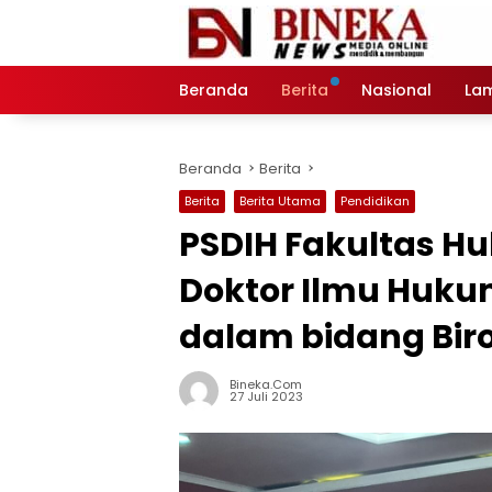
Langsung
ke
konten
Beranda
Berita
Nasional
La
Beranda
Berita
Berita
Berita Utama
Pendidikan
PSDIH Fakultas H
Doktor Ilmu Huku
dalam bidang Biro
Bineka.com
27 Juli 2023