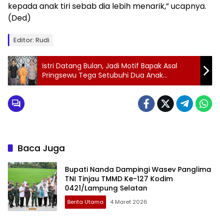
kepada anak tiri sebab dia lebih menarik,” ucapnya.
(Ded)
Editor: Rudi
Istri Datang Bulan, Jadi Motif Bapak Asal
Pringsewu Tega Setubuhi Dua Anak
Kandungnya
Baca Juga
Bupati Nanda Dampingi Wasev Panglima
TNI Tinjau TMMD Ke-127 Kodim
0421/Lampung Selatan
Berita Utama
4 Maret 2026