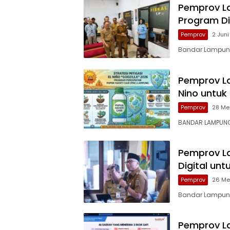
Pemprov L
Program D
Pemprov
2 Jun
Bandar Lampung
Pemprov La
Nino untuk
Pemprov
28 Me
BANDAR LAMPUNG
Pemprov L
Digital un
Pemprov
26 Me
Bandar Lampung
Pemprov L