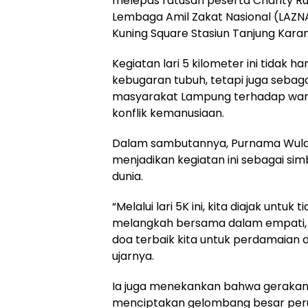
melepas ratusan peserta Charity Ru
Lembaga Amil Zakat Nasional (LAZ
Kuning Square Stasiun Tanjung Karan
Kegiatan lari 5 kilometer ini tidak
kebugaran tubuh, tetapi juga sebaga
masyarakat Lampung terhadap warga
konflik kemanusiaan.
Dalam sambutannya, Purnama Wulan
menjadikan kegiatan ini sebagai s
dunia.
“Melalui lari 5K ini, kita diajak untu
melangkah bersama dalam empati,
doa terbaik kita untuk perdamaian du
ujarnya.
Ia juga menekankan bahwa gerakan 
menciptakan gelombang besar per