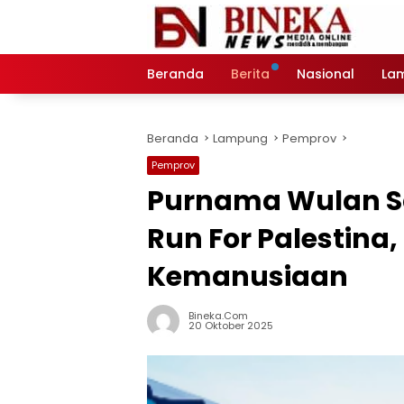
Langsung
ke
konten
Beranda
Berita
Nasional
La
Beranda
Lampung
Pemprov
Pemprov
Purnama Wulan Sa
Run For Palestina
Kemanusiaan
Bineka.com
20 Oktober 2025