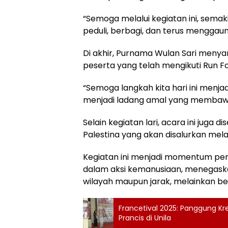
“Semoga melalui kegiatan ini, sema
peduli, berbagi, dan terus menggaung
Di akhir, Purnama Wulan Sari meny
peserta yang telah mengikuti Run Fo
“Semoga langkah kita hari ini menja
menjadi ladang amal yang membaw
Selain kegiatan lari, acara ini juga
Palestina yang akan disalurkan me
Kegiatan ini menjadi momentum pe
dalam aksi kemanusiaan, menegask
wilayah maupun jarak, melainkan ber
Francetival 2025: Panggung Kre
Prancis di Unila