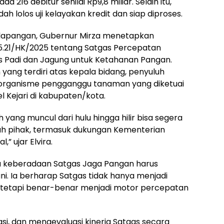
a 216 debitur senilai Rp9,8 miliar. Selain itu,
ah lolos uji kelayakan kredit dan siap diproses.
lapangan, Gubernur Mirza menetapkan
.21/HK/2025 tentang Satgas Percepatan
Padi dan Jagung untuk Ketahanan Pangan.
 yang terdiri atas kepala bidang, penyuluh
 organisme pengganggu tanaman yang diketuai
el Kejari di kabupaten/kota.
 yang muncul dari hulu hingga hilir bisa segera
luruh pihak, termasuk dukungan Kementerian
” ujar Elvira.
 keberadaan Satgas Jaga Pangan harus
 Ia berharap Satgas tidak hanya menjadi
as, tetapi benar-benar menjadi motor percepatan
si, dan mengevaluasi kinerja Satgas secara