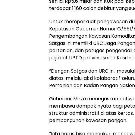
senilai Rp5,6 miliar dan KUR padi kepad
terdapat 1.160 calon debitur yang sud
Untuk memperkuat pengawasan di 
Keputusan Gubernur Nomor G/661/5
Pengembangan Kawasan Komoditas 
Satgas ini memiliki URC Jaga Pangan
pertanian, dan petugas pengendali
pejabat UPTD provinsi serta Kasi Int
“Dengan Satgas dan URC ini, masalah
diatasi melalui aksi kolaboratif se
Pertanian dan Badan Pangan Nasional,
Gubernur Mirza menegaskan bahwa
membawa dampak nyata bagi petani.
struktur administratif di atas kert
pembangunan kawasan pangan.
“Kita harus bisa mengukur, mengawa