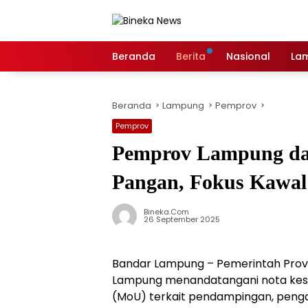
Langsung
ke
konten
Beranda
Berita
Nasional
La
Beranda
Lampung
Pemprov
Pemprov
Pemprov Lampung dan
Pangan, Fokus Kawal 
Bineka.com
26 September 2025
Bandar Lampung – Pemerintah Provi
Lampung menandatangani nota ke
(MoU) terkait pendampingan, peng