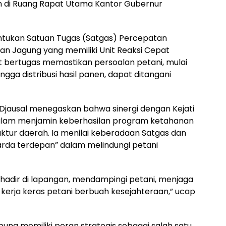
n di Ruang Rapat Utama Kantor Gubernur
ntukan Satuan Tugas (Satgas) Percepatan
an Jagung yang memiliki Unit Reaksi Cepat
t bertugas memastikan persoalan petani, mulai
ngga distribusi hasil panen, dapat ditangani
jausal menegaskan bahwa sinergi dengan Kejati
alam menjamin keberhasilan program ketahanan
tur daerah. Ia menilai keberadaan Satgas dan
rda terdepan” dalam melindungi petani
 hadir di lapangan, mendampingi petani, menjaga
kerja keras petani berbuah kesejahteraan,” ucap
ng memiliki peran strategis sebagai salah satu