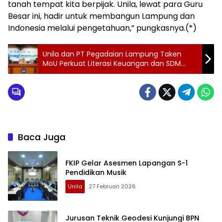
tanah tempat kita berpijak. Unila, lewat para Guru
Besar ini, hadir untuk membangun Lampung dan
Indonesia melalui pengetahuan,” pungkasnya.(*)
Unila dan PT Pegadaian Lampung Taken
MoU Perkuat Literasi Keuangan dan SDM
Kampus
Baca Juga
FKIP Gelar Asesmen Lapangan S-1
Pendidikan Musik
Unila
27 Februari 2026
Jurusan Teknik Geodesi Kunjungi BPN