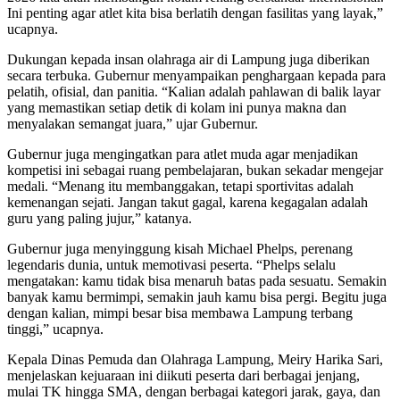
Ini penting agar atlet kita bisa berlatih dengan fasilitas yang layak,”
ucapnya.
Dukungan kepada insan olahraga air di Lampung juga diberikan
secara terbuka. Gubernur menyampaikan penghargaan kepada para
pelatih, ofisial, dan panitia. “Kalian adalah pahlawan di balik layar
yang memastikan setiap detik di kolam ini punya makna dan
menyalakan semangat juara,” ujar Gubernur.
Gubernur juga mengingatkan para atlet muda agar menjadikan
kompetisi ini sebagai ruang pembelajaran, bukan sekadar mengejar
medali. “Menang itu membanggakan, tetapi sportivitas adalah
kemenangan sejati. Jangan takut gagal, karena kegagalan adalah
guru yang paling jujur,” katanya.
Gubernur juga menyinggung kisah Michael Phelps, perenang
legendaris dunia, untuk memotivasi peserta. “Phelps selalu
mengatakan: kamu tidak bisa menaruh batas pada sesuatu. Semakin
banyak kamu bermimpi, semakin jauh kamu bisa pergi. Begitu juga
dengan kalian, mimpi besar bisa membawa Lampung terbang
tinggi,” ucapnya.
Kepala Dinas Pemuda dan Olahraga Lampung, Meiry Harika Sari,
menjelaskan kejuaraan ini diikuti peserta dari berbagai jenjang,
mulai TK hingga SMA, dengan berbagai kategori jarak, gaya, dan