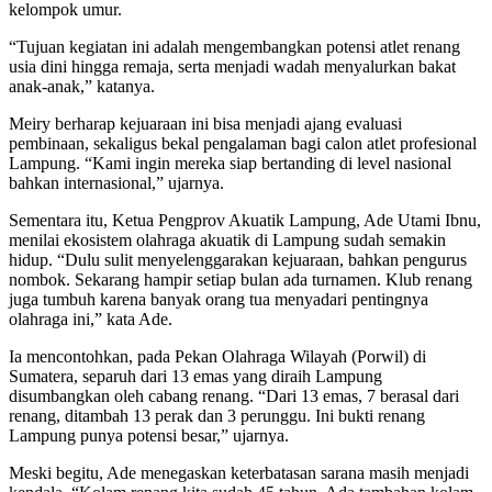
kelompok umur.
“Tujuan kegiatan ini adalah mengembangkan potensi atlet renang
usia dini hingga remaja, serta menjadi wadah menyalurkan bakat
anak-anak,” katanya.
Meiry berharap kejuaraan ini bisa menjadi ajang evaluasi
pembinaan, sekaligus bekal pengalaman bagi calon atlet profesional
Lampung. “Kami ingin mereka siap bertanding di level nasional
bahkan internasional,” ujarnya.
Sementara itu, Ketua Pengprov Akuatik Lampung, Ade Utami Ibnu,
menilai ekosistem olahraga akuatik di Lampung sudah semakin
hidup. “Dulu sulit menyelenggarakan kejuaraan, bahkan pengurus
nombok. Sekarang hampir setiap bulan ada turnamen. Klub renang
juga tumbuh karena banyak orang tua menyadari pentingnya
olahraga ini,” kata Ade.
Ia mencontohkan, pada Pekan Olahraga Wilayah (Porwil) di
Sumatera, separuh dari 13 emas yang diraih Lampung
disumbangkan oleh cabang renang. “Dari 13 emas, 7 berasal dari
renang, ditambah 13 perak dan 3 perunggu. Ini bukti renang
Lampung punya potensi besar,” ujarnya.
Meski begitu, Ade menegaskan keterbatasan sarana masih menjadi