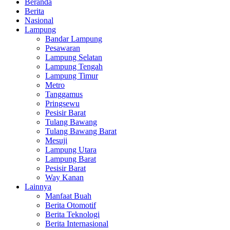
Beranda
Berita
Nasional
Lampung
Bandar Lampung
Pesawaran
Lampung Selatan
Lampung Tengah
Lampung Timur
Metro
Tanggamus
Pringsewu
Pesisir Barat
Tulang Bawang
Tulang Bawang Barat
Mesuji
Lampung Utara
Lampung Barat
Pesisir Barat
Way Kanan
Lainnya
Manfaat Buah
Berita Otomotif
Berita Teknologi
Berita Internasional