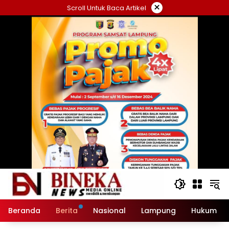
Langsung
×
Scroll Untuk Baca Artikel
ke
konten
Beranda
Berita
Nasional
Lampung
Hukum