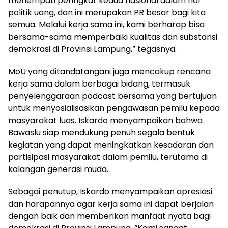
menempati peringkat kedua nasional dalam hal
politik uang, dan ini merupakan PR besar bagi kita
semua. Melalui kerja sama ini, kami berharap bisa
bersama-sama memperbaiki kualitas dan substansi
demokrasi di Provinsi Lampung,” tegasnya.
MoU yang ditandatangani juga mencakup rencana
kerja sama dalam berbagai bidang, termasuk
penyelenggaraan podcast bersama yang bertujuan
untuk menyosialisasikan pengawasan pemilu kepada
masyarakat luas. Iskardo menyampaikan bahwa
Bawaslu siap mendukung penuh segala bentuk
kegiatan yang dapat meningkatkan kesadaran dan
partisipasi masyarakat dalam pemilu, terutama di
kalangan generasi muda.
Sebagai penutup, Iskardo menyampaikan apresiasi
dan harapannya agar kerja sama ini dapat berjalan
dengan baik dan memberikan manfaat nyata bagi