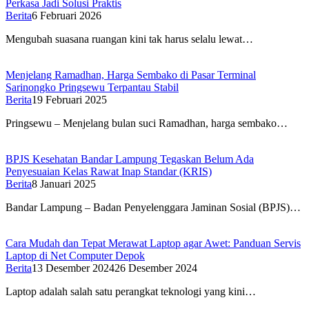
Perkasa Jadi Solusi Praktis
Berita
6 Februari 2026
Mengubah suasana ruangan kini tak harus selalu lewat…
Menjelang Ramadhan, Harga Sembako di Pasar Terminal
Sarinongko Pringsewu Terpantau Stabil
Berita
19 Februari 2025
Pringsewu – Menjelang bulan suci Ramadhan, harga sembako…
BPJS Kesehatan Bandar Lampung Tegaskan Belum Ada
Penyesuaian Kelas Rawat Inap Standar (KRIS)
Berita
8 Januari 2025
Bandar Lampung – Badan Penyelenggara Jaminan Sosial (BPJS)…
Cara Mudah dan Tepat Merawat Laptop agar Awet: Panduan Servis
Laptop di Net Computer Depok
Berita
13 Desember 2024
26 Desember 2024
Laptop adalah salah satu perangkat teknologi yang kini…