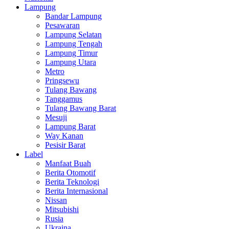
Lampung
Bandar Lampung
Pesawaran
Lampung Selatan
Lampung Tengah
Lampung Timur
Lampung Utara
Metro
Pringsewu
Tulang Bawang
Tanggamus
Tulang Bawang Barat
Mesuji
Lampung Barat
Way Kanan
Pesisir Barat
Label
Manfaat Buah
Berita Otomotif
Berita Teknologi
Berita Internasional
Nissan
Mitsubishi
Rusia
Ukraina