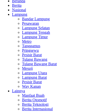
Beranda
Berita
Nasional
Lampung
Bandar Lampung
Pesawaran
Lampung Selatan
Lampung Tengah
Lampung Timur
Metro
Tanggamus
Pringsewu
Pesisir Barat
Tulang Bawang
Tulang Bawang Barat
Mesuji
Lampung Utara
Lampung Barat
Pesisir Barat
Way Kanan
Lainnya
Manfaat Buah
Berita Otomotif
Berita Teknologi
Berita Internasional