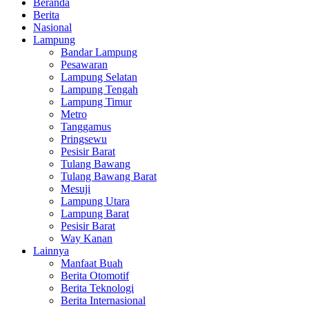
Beranda
Berita
Nasional
Lampung
Bandar Lampung
Pesawaran
Lampung Selatan
Lampung Tengah
Lampung Timur
Metro
Tanggamus
Pringsewu
Pesisir Barat
Tulang Bawang
Tulang Bawang Barat
Mesuji
Lampung Utara
Lampung Barat
Pesisir Barat
Way Kanan
Lainnya
Manfaat Buah
Berita Otomotif
Berita Teknologi
Berita Internasional