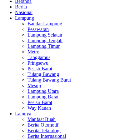
Beranda
Berita
Nasional
Lampung
Bandar Lampung
Pesawaran
Lampung Selatan
Lampung Tengah
Lampung Timur
Metro
Tanggamus
Pringsewu
Pesisir Barat
Tulang Bawang
Tulang Bawang Barat
Mesuji
Lampung Utara
Lampung Barat
Pesisir Barat
Way Kanan
Lainnya
Manfaat Buah
Berita Otomotif
Berita Teknologi
Berita Internasional