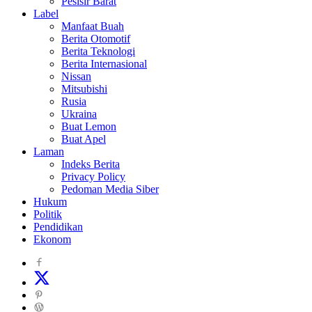
Pesisir Barat
Label
Manfaat Buah
Berita Otomotif
Berita Teknologi
Berita Internasional
Nissan
Mitsubishi
Rusia
Ukraina
Buat Lemon
Buat Apel
Laman
Indeks Berita
Privacy Policy
Pedoman Media Siber
Hukum
Politik
Pendidikan
Ekonom