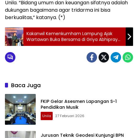
Unila. “Bidang umum dan keuangan sifatnya adalah
dukungan bagaimana agar tridarma ini bisa
berkualitas,” katanya. (*)
Kakanwil Kemenkumham Lampung Ajak
Wartawan Buka Bersama di Griya Abhipraya
Bersinar
Baca Juga
FKIP Gelar Asesmen Lapangan S-1
Pendidikan Musik
Unila
27 Februari 2026
Jurusan Teknik Geodesi Kunjungi BPN