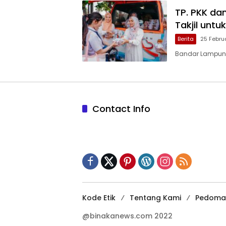
TP. PKK da
Takjil unt
Berita
25 Febru
Bandar Lampung
Contact Info
Kode Etik
Tentang Kami
Pedoman
@binakanews.com 2022