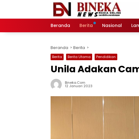
Langsung
ke
konten
Beranda
Berita
Nasional
La
Beranda
Berita
Berita
Berita Utama
Pendidikan
Unila Adakan Cam
Bineka.com
12 Januari 2023