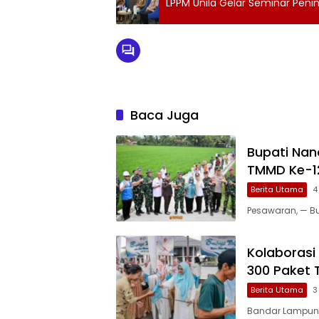
LPPM Unila Gelar Seminar Peni
Baca Juga
Bupati Nan
TMMD Ke-1
Berita Utama
4
Pesawaran, — Bu
Kolaborasi
300 Paket 
Berita Utama
3
Bandar Lampung