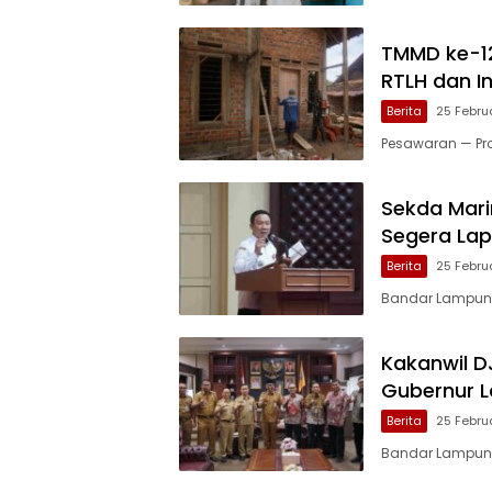
TMMD ke-1
RTLH dan I
Berita
25 Febru
Pesawaran — P
Sekda Mar
Segera Lap
Berita
25 Febru
Bandar Lampung 
Kakanwil D
Gubernur 
Berita
25 Febru
Bandar Lampung,