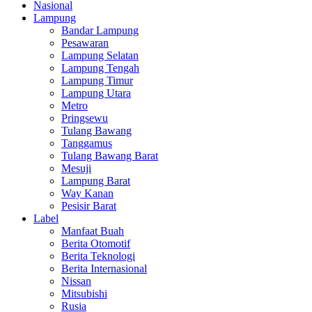
Nasional
Lampung
Bandar Lampung
Pesawaran
Lampung Selatan
Lampung Tengah
Lampung Timur
Lampung Utara
Metro
Pringsewu
Tulang Bawang
Tanggamus
Tulang Bawang Barat
Mesuji
Lampung Barat
Way Kanan
Pesisir Barat
Label
Manfaat Buah
Berita Otomotif
Berita Teknologi
Berita Internasional
Nissan
Mitsubishi
Rusia