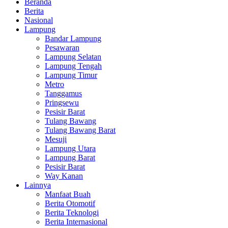
Beranda
Berita
Nasional
Lampung
Bandar Lampung
Pesawaran
Lampung Selatan
Lampung Tengah
Lampung Timur
Metro
Tanggamus
Pringsewu
Pesisir Barat
Tulang Bawang
Tulang Bawang Barat
Mesuji
Lampung Utara
Lampung Barat
Pesisir Barat
Way Kanan
Lainnya
Manfaat Buah
Berita Otomotif
Berita Teknologi
Berita Internasional