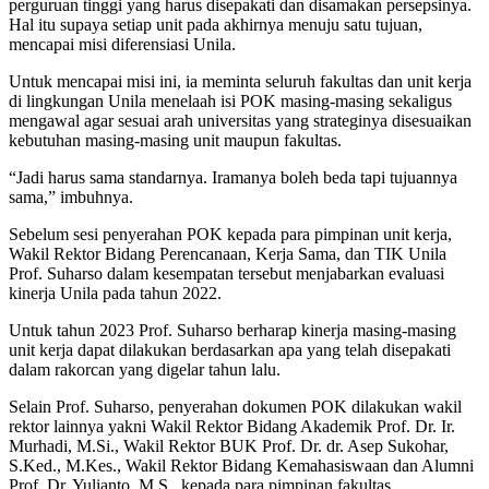
perguruan tinggi yang harus disepakati dan disamakan persepsinya.
Hal itu supaya setiap unit pada akhirnya menuju satu tujuan,
mencapai misi diferensiasi Unila.
Untuk mencapai misi ini, ia meminta seluruh fakultas dan unit kerja
di lingkungan Unila menelaah isi POK masing-masing sekaligus
mengawal agar sesuai arah universitas yang strateginya disesuaikan
kebutuhan masing-masing unit maupun fakultas.
“Jadi harus sama standarnya. Iramanya boleh beda tapi tujuannya
sama,” imbuhnya.
Sebelum sesi penyerahan POK kepada para pimpinan unit kerja,
Wakil Rektor Bidang Perencanaan, Kerja Sama, dan TIK Unila
Prof. Suharso dalam kesempatan tersebut menjabarkan evaluasi
kinerja Unila pada tahun 2022.
Untuk tahun 2023 Prof. Suharso berharap kinerja masing-masing
unit kerja dapat dilakukan berdasarkan apa yang telah disepakati
dalam rakorcan yang digelar tahun lalu.
Selain Prof. Suharso, penyerahan dokumen POK dilakukan wakil
rektor lainnya yakni Wakil Rektor Bidang Akademik Prof. Dr. Ir.
Murhadi, M.Si., Wakil Rektor BUK Prof. Dr. dr. Asep Sukohar,
S.Ked., M.Kes., Wakil Rektor Bidang Kemahasiswaan dan Alumni
Prof. Dr. Yulianto, M.S., kepada para pimpinan fakultas,