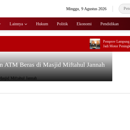
Minggu, 9 Agustus 2026
Lainnya
Hukum
Politik
Ekonomi
Pendidikan
Pemprov Lampung Dor
Jadi Motor Peningkat
an ATM Beras di Masjid Miftahul Jannah