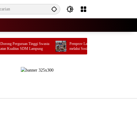
ong Perguruan Tinggi Swasta
Pemprov Lampung Perkuat Tata Kelola Pemerinta
an Kualitas SDM Lampung
melalui Sosialisasi e-Review 2026