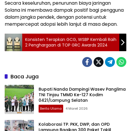
Secara keseluruhan, penurunan biaya jaringan
Solana ini membawa dampak positif bagi pengguna
dalam jangka pendek, dengan potensi untuk
mempercepat adopsi lebih lanjut di masa depan.
Konsisten Terapkan GCG, WSBP Kembali Raih
2 Penghargaan di TOP GRC Awards 2024
Baca Juga
Bupati Nanda Dampingi Wasev Panglima
TNI Tinjau TMMD Ke-127 Kodim
0421/Lampung Selatan
Berita Utama
4 Maret 2026
Kolaborasi TP. PKK, DWP, dan OPD
Lampung Bagikan 300 Paket Takjil