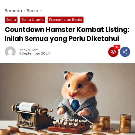
Beranda
Berita
Berita
Berita Utama
Ekonomi dan Bisnis
Countdown Hamster Kombat Listing:
Inilah Semua yang Perlu Diketahui
257
Bineka.com
4 September 2024