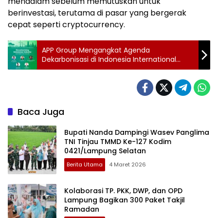
mendalam sebelum memutuskan untuk
berinvestasi, terutama di pasar yang bergerak
cepat seperti cryptocurrency.
APP Group Mengangkat Agenda
Dekarbonisasi di Indonesia International
Sustainability Forum 2024
Baca Juga
Bupati Nanda Dampingi Wasev Panglima
TNI Tinjau TMMD Ke-127 Kodim
0421/Lampung Selatan
Berita Utama
4 Maret 2026
Kolaborasi TP. PKK, DWP, dan OPD
Lampung Bagikan 300 Paket Takjil
Ramadan